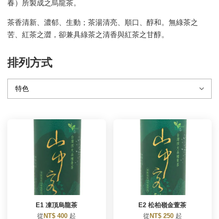
春）所製成之烏龍茶。
茶香清新、濃郁、生動；茶湯清亮、順口、醇和。無綠茶之
苦、紅茶之澀，卻兼具綠茶之清香與紅茶之甘醇。
排列方式
E1 凍頂烏龍茶
E2 松柏嶺金萱茶
從
NT$ 400
起
從
NT$ 250
起