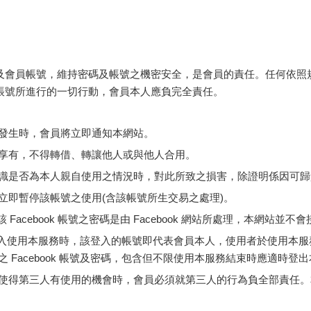
及會員帳號，維持密碼及帳號之機密安全，是會員的責任。任何依照
帳號所進行的一切行動，會員本人應負完全責任。
發生時，會員將立即通知本網站。
享有，不得轉借、轉讓他人或與他人合用。
識是否為本人親自使用之情況時，對此所致之損害，除證明係因可歸
立即暫停該帳號之使用(含該帳號所生交易之處理)。
 Facebook 帳號之密碼是由 Facebook 網站所處理，本網站並
密碼而登入使用本服務時，該登入的帳號即代表會員本人，使用者於使用
acebook 帳號及密碼，包含但不限使用本服務結束時應適時登出本服
得第三人有使用的機會時，會員必須就第三人的行為負全部責任。本網站