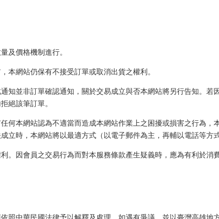
數量及價格機制進行。
前，本網站仍保有不接受訂單或取消出貨之權利。
此通知並非訂單確認通知，關於交易成立與否本網站將另行告知。若
內拒絕該筆訂單。
有任何本網站認為不適當而造成本網站作業上之困擾或損害之行為，
法成立時，本網站將以最適方式（以電子郵件為主，再輔以電話等方
權利。因會員之交易行為而對本服務條款產生疑義時，應為有利於消
應依照中華民國法律予以解釋及處理，如遇有爭議，並以臺灣高雄地