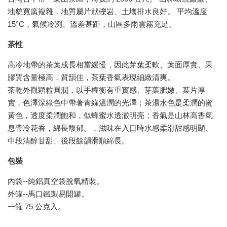
地貌寬廣複雜，地質屬片狀礫岩、土壤排水良好。 平均溫度
15°C，氣候冷冽、溫差甚距，山區多雨雲霧充足。
茶性
高冷地帶的茶葉成長相當緩慢，因此芽葉柔軟、葉面厚實、果
膠質含量極高，質韻佳，茶葉香氣表現細緻清爽。
茶乾外觀顆粒圓潤，以手權衡有重實感、芽葉肥嫩、葉片厚
實，色澤深綠色中帶著青綠溫潤的光澤；茶湯水色是柔潤的蜜
黃色，透度柔潤飽和，似蜂蜜水透澈明亮；香氣是山林高香氣
息帶冷花香，綿長馥郁。，滋味在入口時水感柔滑甜感明顯、
中段清醇甘甜、後段餘韻滑順綿長。
包裝
內袋--純鋁真空袋脫氧精裝。
外罐--馬口鐵製易開罐。
一罐 75 公克入。