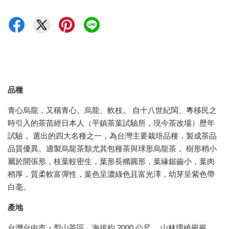
品種
青心烏龍，又稱青心、烏龍、軟枝。 自十八世紀閩、粵移民之
時引入的茶苗經日本人（平鎮茶葉試驗所，現今茶改場）歷年
試驗， 選出的四大名種之一，為台灣主要栽培品種，製成茶品
品質優異。適製烏龍茶類尤其包種茶與球形烏龍茶， 樹形稍小
屬於開張形，枝葉較密生，葉形長橢圓形，葉緣鋸齒小，葉肉
稍厚，質柔軟富彈性，葉色呈濃綠色且富光澤，幼芽呈紫色帶
白毫。
產地
台灣台中市・梨山茶區，海拔約 2000 公尺。 山林環繞巖巖、