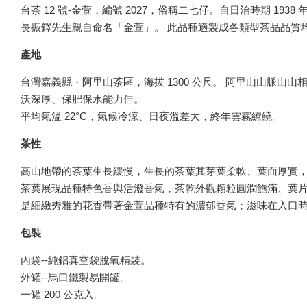
台茶 12 號-金萱，編號 2027，俗稱二七仔。自日治時期 
長振鐸先生親自命名「金萱」。 此品種適製成各類型茶品品質
產地
台灣嘉義縣・阿里山茶區，海拔 1300 公尺。 阿里山山脈
沃深厚、保肥保水能力佳。
平均氣溫 22°C，氣候冷涼、日夜溫差大，終年雲霧繚繞。
茶性
高山地帶的茶葉生長緩慢，生長的茶葉其芽葉柔軟、葉面厚實
茶葉展現品種特色香與活潑香氣，茶乾外觀顆粒圓潤飽滿、葉
是細緻秀雅的花香帶著金萱品種特有的濃郁香氣；滋味在入口
包裝
內袋--純鋁真空袋脫氧精裝。
外罐--馬口鐵製易開罐。
一罐 200 公克入。