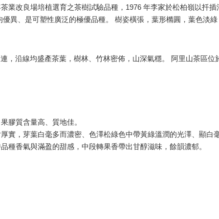
1938 年茶業改良場培植選育之茶樹試驗品種，1976 年李家於松柏嶺
均優異、是可塑性廣泛的極優品種。 樹姿橫張，葉形橢圓，葉色淡
山山相連，沿線均盛產茶葉，樹林、竹林密佈，山深氣穩。 阿里山茶
，果膠質含量高、質地佳。
片厚實，芽葉白毫多而濃密、色澤松綠色中帶黃綠溫潤的光澤、顯白
時品種香氣與滿盈的甜感，中段轉果香帶出甘醇滋味，餘韻濃郁。