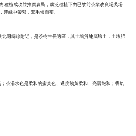
以扦插法 種植成功並推廣農民，廣泛種植下由已故前茶業改良場吳場
綠，芽綠中帶紫，茸毛短而密。
區位於北迴歸線附近，是茶樹生長適區，其土壤質地屬壤土，土壤肥
毫；茶湯水色是柔和的蜜黃色、透度鵝黃柔和、亮麗飽和；香氣