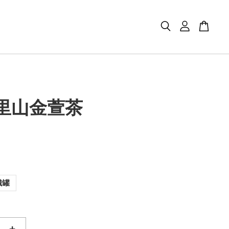
阿里山金萱茶
鐵罐
+