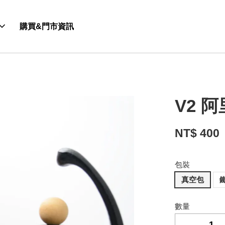
購買&門市資訊
V2 
NT$ 400
包裝
真空包
數量
-